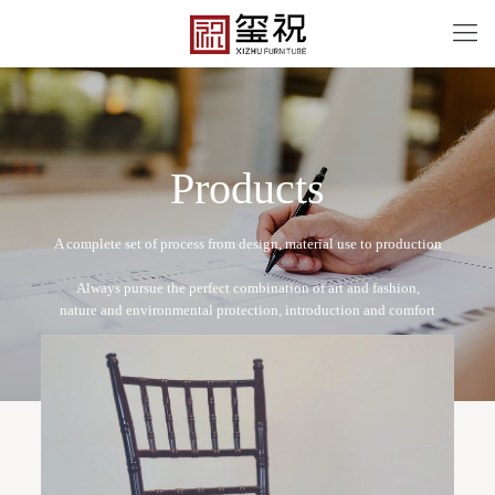
P
r
o
d
u
c
t
s