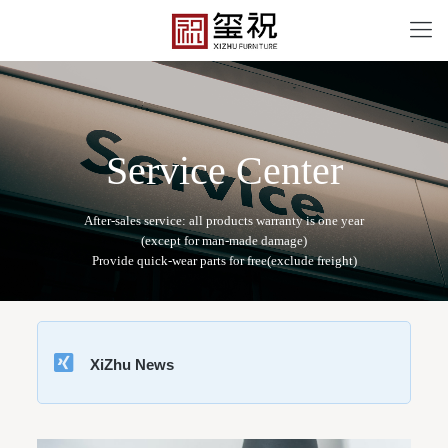
S
e
r
v
i
c
e
C
e
n
t
e
r
XiZhu News