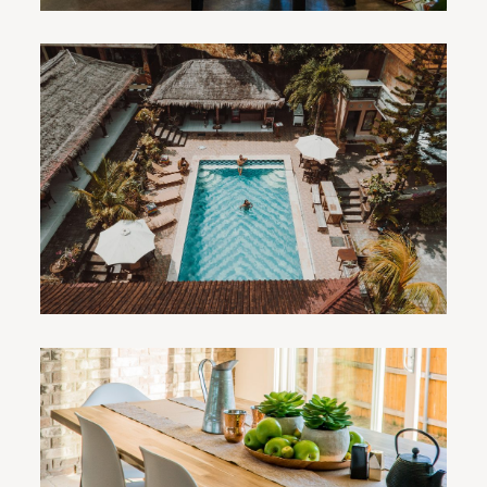
宴会餐厅的种类及其特点
1．正餐宴会宴请具备有一定规格，比如政府、外交、公
司
[…]
酒店宴会家具的五个日常护理知
识