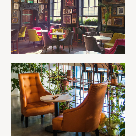
家具保养知识
1、除尘 经常用软棉布顺着木的纹理方向擦掉家具表面的
[…]
不同风格怎样搭配家具
当前主流风格：轻奢风、现代后、北欧风、新中式等。 现
[…]