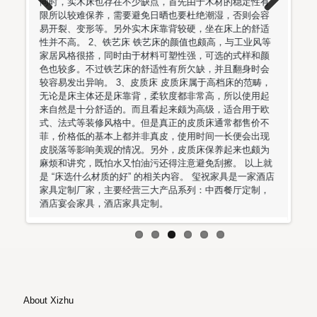
稳定性有
丝将木家具旮旯处的积尘细细揩净，再将木家具通体擦拭
否则会容
一遍，然后以洁净的干软细棉布揩干即可。也可在揩干后
Previous
Next
上的舒适
涂上薄薄一层高质量的光蜡，这样做不仅保养了木家具，
与工业风等
还增加了它的光亮。 2、清洁 为了除去家具表面的污染物
式样和颜
以及油烟之类的痕迹，建议使用专用的家具清洁剂，这样
翻身时会
还可以帮助去掉多余的蜡。 3、上蜡 在抹布上涂上少量擦
床的范畴，
光油，在家具来一次快速上光是非常快的，但以后经常需
以使用起
要对家具进行两次除尘。油会吸引灰尘，而不是抵御灰
合用于欧
尘。因此家具一旦因为抹油变的美丽闪耀以后，它将很快
都售价不
变的尘土满身。而且许多灰尘会与油结合在一起，导致家
便会出现
具变的极端难以清洁，却容易出现刮痕。液蜡在某种程度
来也颇为
上比擦光油要好，它们能够在木材表面制造一层保护层，
。 以上就
使灰尘滑落而不是粘住，但其保护时间不像砂蜡那样持
是一家酒店
久。 以上就是 “家具保养知识” 的相关内容。 玺祝家具是
厅定制，
一家酒店家具定制厂家，主要经营三大产品系列：中西餐
厅定制，酒店宴会家具，酒店家具定制。
About Xizhu