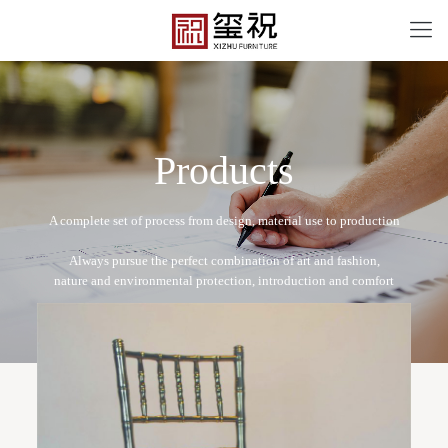
P
r
o
d
u
c
t
s